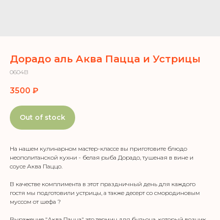
Дорадо аль Аква Пацца и Устрицы
0604В
3500
₽
Out of stock
На нашем кулинарном мастер-классе вы приготовите блюдо
неополитанской кухни - белая рыба Дорадо, тушеная в вине и
соусе Аква Паццо.
В качестве комплимента в этот праздничный день для каждого
гостя мы подготовили устрицы, а также десерт со смородиновым
муссом от шефа ?
Выражение "Аква Пацца" это термин для бульона, который возник