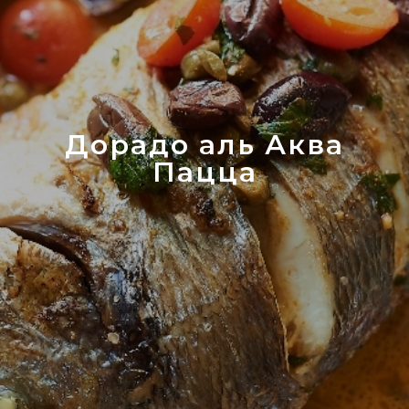
Дорадо аль Аква
Пацца