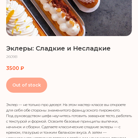
Эклеры: Сладкие и Несладкие
2609В
3500
₽
Out of stock
Эклер — не только про десерт. На этом мастер-классе вы откроете
для себя обе стороны знаменитого французского пирожного.
Под руководством шефа научитесь готовить заварное тесто, работать
с текстурой и формой. Освоите базовые принципы выпечки,
начинок и сборки. Сделаете классические сладкие эклеры — с
кремом, глазурью и тонким балансом вкуса. А затем —
неожиданное: несладкие версии с солёными начинками, яркими