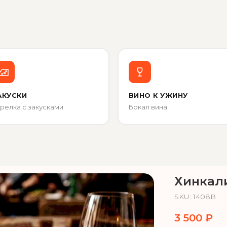
АКУСКИ
ВИНО К УЖИНУ
релка с закусками
Бокал вина
Хинкал
SKU:
1408В
3 500
₽