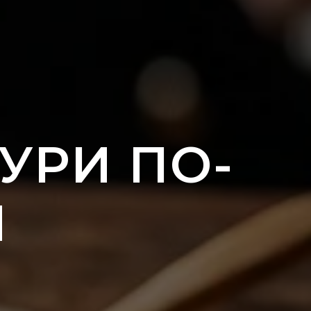
УРИ ПО-
И