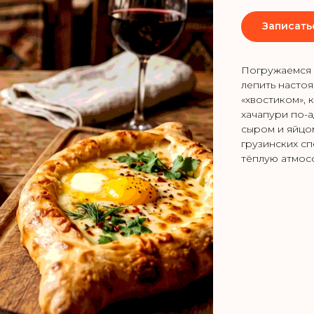
Записать
Погружаемся 
лепить насто
«хвостиком», 
хачапури по-а
сыром и яйцом
грузинских сп
тёплую атмосф