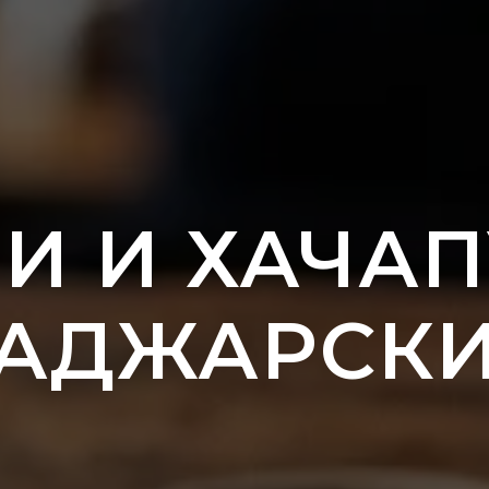
И И ХАЧАП
АДЖАРСК