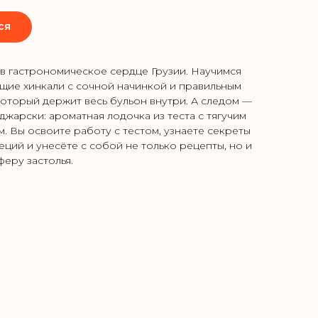
ся
в гастрономическое сердце Грузии. Научимся
ящие хинкали с сочной начинкой и правильным
который держит весь бульон внутри. А следом —
джарски: ароматная лодочка из теста с тягучим
. Вы освоите работу с тестом, узнаете секреты
еций и унесёте с собой не только рецепты, но и
еру застолья.