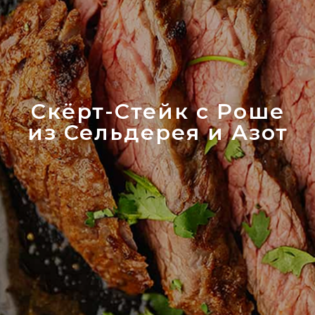
Скёрт-Стейк с Роше
из Сельдерея и Азот