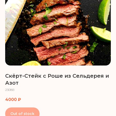
Скёрт-Стейк с Роше из Сельдерея и
Азот
2308В
4000
₽
Out of stock