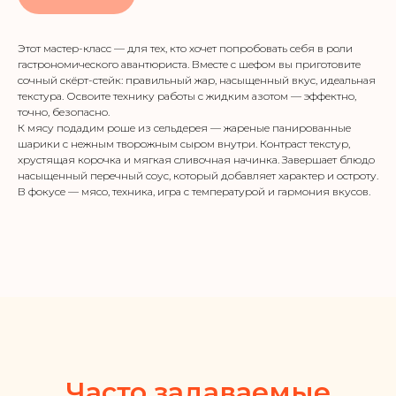
Этот мастер-класс — для тех, кто хочет попробовать себя в роли
гастрономического авантюриста. Вместе с шефом вы приготовите
сочный скёрт-стейк: правильный жар, насыщенный вкус, идеальная
текстура. Освоите технику работы с жидким азотом — эффектно,
точно, безопасно.
К мясу подадим роше из сельдерея — жареные панированные
шарики с нежным творожным сыром внутри. Контраст текстур,
хрустящая корочка и мягкая сливочная начинка. Завершает блюдо
насыщенный перечный соус, который добавляет характер и остроту.
В фокусе — мясо, техника, игра с температурой и гармония вкусов.
Часто задаваемые