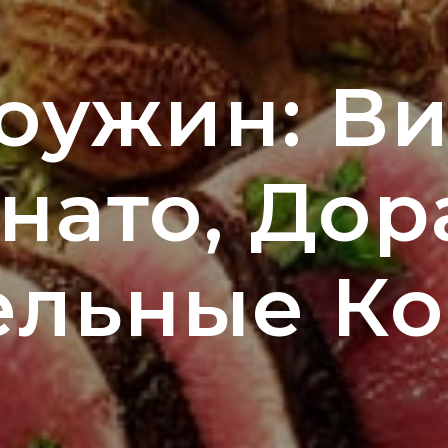
оужин: В
нато, Дор
льные К