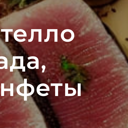
ителло
ада,
онфеты