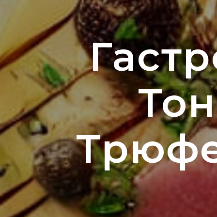
Гастр
Тон
Трюфе