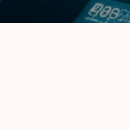
Ужин п
Под лучами 