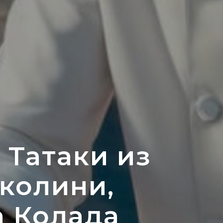
 Татаки из
кколини,
 Колада