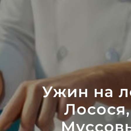
Ужин на л
Лосося,
Муссов