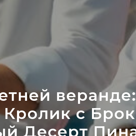
етней веранде:
 Кролик с Бро
ый Десерт Пина