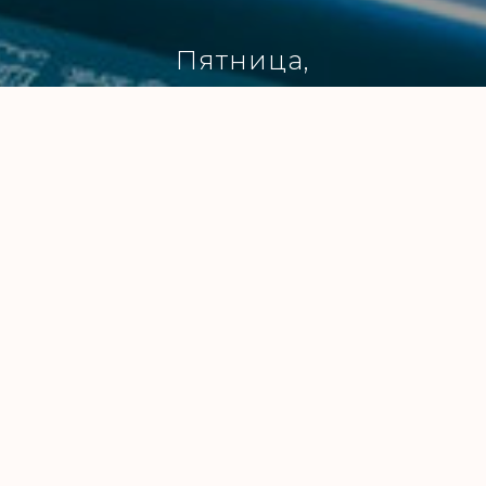
Пятница,
28 июня, 20:00
О МАСТЕР-КЛАССЕ
ройдёт на летней веранде
кулинарной студии.
солнца и с бокалом вина, вы